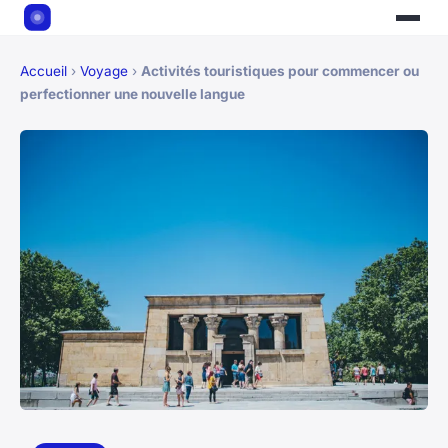
Accueil
›
Voyage
›
Activités touristiques pour commencer ou
perfectionner une nouvelle langue